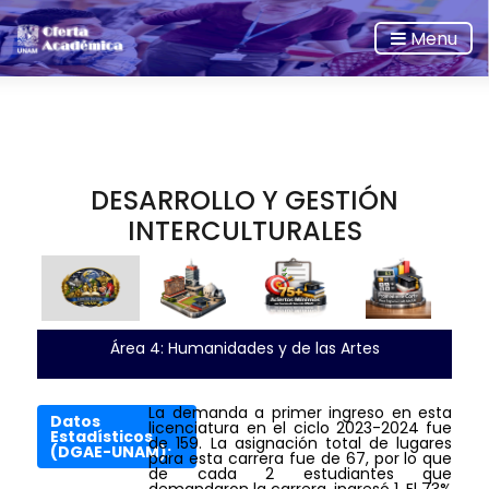
Menu
DESARROLLO Y GESTIÓN
INTERCULTURALES
Área 4: Humanidades y de las Artes
La demanda a primer ingreso en esta
Datos
licenciatura en el ciclo 2023-2024 fue
Estadísticos
de 159. La asignación total de lugares
(DGAE-UNAM):
para esta carrera fue de 67, por lo que
de cada 2 estudiantes que